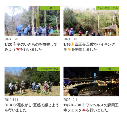
一般
こもれびサークル
2024.1.20
2021.1.16
1/20
冬のいきものを観察して
1/16
四王寺五感でハイキング
みよう
を行いました
冬
を開催しました
こもれびサークル
一般
2019.4.11
2025.12.4
31.4.6”花さがし”五感で感じよう
11/28～30
ワンヘルスの森四王
を行いました
寺フェスタ
を行いました