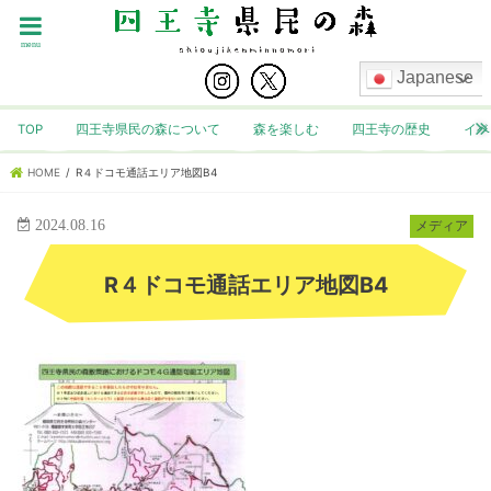
menu
Japanese
TOP
四王寺県民の森について
森を楽しむ
四王寺の歴史
イベ
HOME
R４ドコモ通話エリア地図B4
2024.08.16
メディア
R４ドコモ通話エリア地図B4