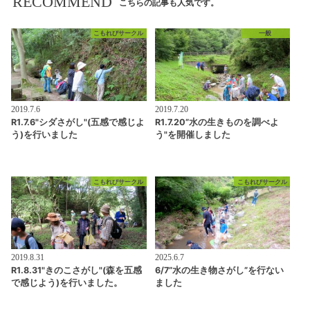
RECOMMEND
こちらの記事も人気です。
こもれびサークル
一般
2019.7.6
2019.7.20
R1.7.6"シダさがし"(五感で感じよ
R1.7.20”水の生きものを調べよ
う)を行いました
う"を開催しました
こもれびサークル
こもれびサークル
2019.8.31
2025.6.7
R1.8.31"きのこさがし"(森を五感
6/7”水の生き物さがし”を行ない
で感じよう)を行いました。
ました