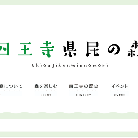
ついて
習研修館
ミュージアム
森を楽しむ
– 広場
– 四王寺の森
四王寺県民の森
ワンヘルスの森