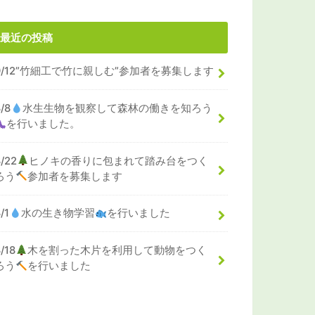
最近の投稿
9/12”竹細工で竹に親しむ”参加者を募集します
8/8
水生生物を観察して森林の働きを知ろう
を行いました。
8/22
ヒノキの香りに包まれて踏み台をつく
ろう
参加者を募集します
/1
水の生き物学習
を行いました
/18
木を割った木片を利用して動物をつく
ろう
を行いました