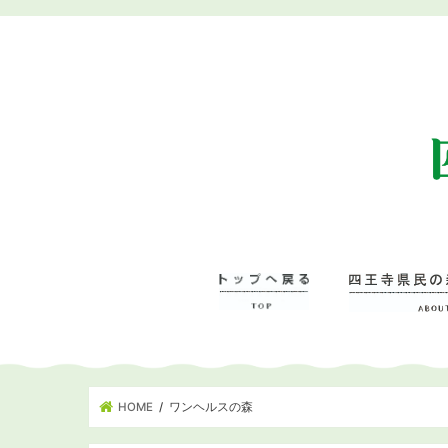
HOME
ワンヘルスの森
四王寺県民の森に
– 管理事務所･学
– ワンヘルスの森