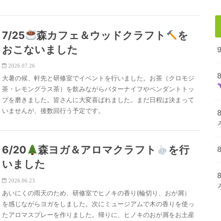
7/25
森カフェ＆ウッドクラフト
を
おこないました
2026.07.26
大暑の候、軒先と研修室でイベントを行いました。お茶（クロモジ
茶・レモングラス茶）を飲みながらバターナイフやペンダントトッ
プを磨きました。皆さんに大変喜ばれました。まだ日程は決まって
いませんが、後数回行う予定です。
6/20
森ヨガ＆アロマクラフト
を行
8
いました
8
2026.06.23
あいにくの雨天のため、研修室でヒノキの香り(輪切り、おが屑）
を感じながらヨガをしました。次にミュージアムで木の香りを使っ
たアロマスプレーを作りました。帰りに、ヒノキのおが屑をお土産