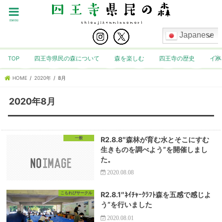
menu
Japanese
TOP
四王寺県民の森について
森を楽しむ
四王寺の歴史
イベ
HOME
2020年
8月
2020年8月
一般
R2.8.8″森林が育む水とそこにすむ
生きものを調べよう”を開催しまし
た。
2020.08.08
こもれびサークル
R2.8.1″ﾈｲﾁｬｰｸﾗﾌﾄ森を五感で感じよ
う”を行いました
2020.08.01