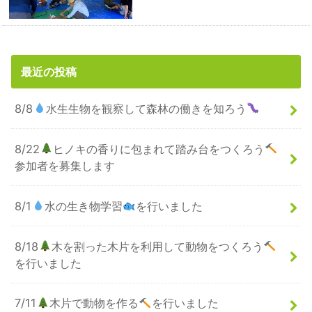
最近の投稿
8/8
水生生物を観察して森林の働きを知ろう
8/22
ヒノキの香りに包まれて踏み台をつくろう
参加者を募集します
8/1
水の生き物学習
を行いました
8/18
木を割った木片を利用して動物をつくろう
を行いました
7/11
木片で動物を作る
を行いました