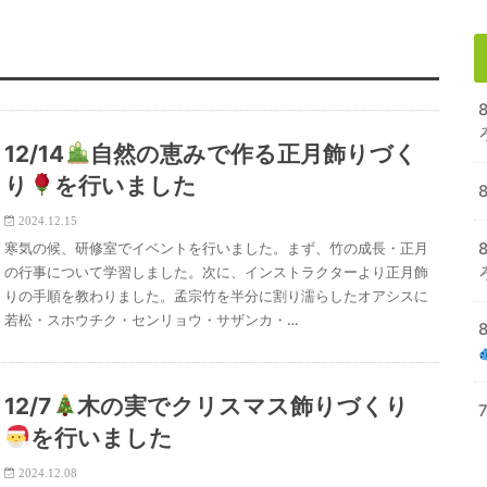
12/14
自然の恵みで作る正月飾りづく
り
を行いました
8
2024.12.15
8
寒気の候、研修室でイベントを行いました。まず、竹の成長・正月
の行事について学習しました。次に、インストラクターより正月飾
りの手順を教わりました。孟宗竹を半分に割り濡らしたオアシスに
若松・スホウチク・センリョウ・サザンカ・…
12/7
木の実でクリスマス飾りづくり
7
を行いました
2024.12.08