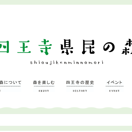
ついて
習研修館
ミュージアム
森を楽しむ
– 広場
– 四王寺の森
四王寺県民の森
ワンヘルスの森