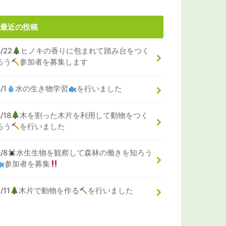
最近の投稿
8/22
ヒノキの香りに包まれて踏み台をつく
ろう
参加者を募集します
/1
水の生き物学習
を行いました
/18
木を割った木片を利用して動物をつく
ろう
を行いました
8/8
水生生物を観察して森林の働きを知ろう
参加者を募集
/11
木片で動物を作る
を行いました