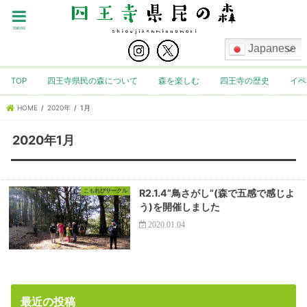
menu
Japanese
TOP
四王寺県民の森について
森を楽しむ
四王寺の歴史
イベ
HOME
2020年
1月
2020年1月
こもれびサークル
R2.1.4”鳥さがし”(森で五感で感じよ
う)を開催しました
2020.01.04
最近の投稿