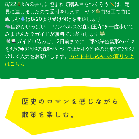
8/22
ﾋﾉｷの香りに包まれて踏み台をつくろう
は、定
員に達しましたので受付をします。9/12
竹細工で竹に
親しむ
は8/20より受け付けを開始します。
自然がいっぱい！”ワンヘルスの森四王寺”を一度歩いて
みませんか？ガイドが無料でご案内します
ガイド申込みは、2日前までに上部の緑色雲形のｱｲｺﾝ
をｸﾘｯｸ⇒ﾜﾝﾍﾙｽの森ﾎｰﾑﾍﾟｰｼﾞの上部ｵﾚﾝｼﾞ色の雲形ｱｲｺﾝをｸﾘ
ｯｸして入力をお願いします。
ガイド申し込みへの直リンク
はこちら