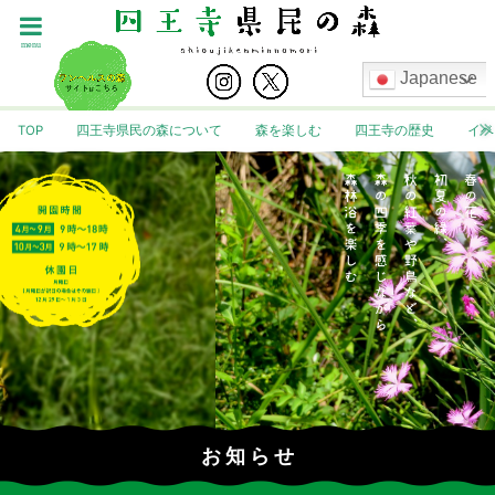
menu
Japanese
TOP
四王寺県民の森について
森を楽しむ
四王寺の歴史
イベ
お 知 ら せ