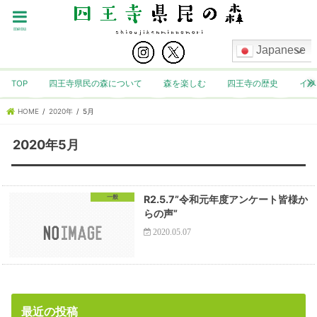
menu
Japanese
TOP
四王寺県民の森について
森を楽しむ
四王寺の歴史
イベ
HOME
2020年
5月
2020年5月
一般
R2.5.7”令和元年度アンケート皆様か
らの声”
2020.05.07
最近の投稿