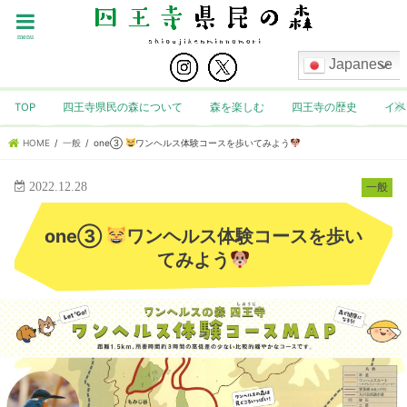
menu
Japanese
TOP
四王寺県民の森について
森を楽しむ
四王寺の歴史
イベ
HOME
一般
one③
ワンヘルス体験コースを歩いてみよう
2022.12.28
一般
one③
ワンヘルス体験コースを歩い
てみよう