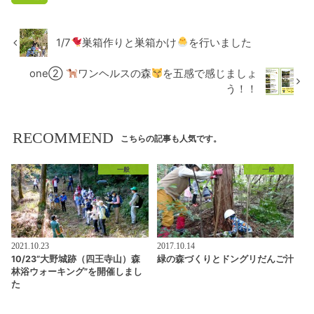
1/7
巣箱作りと巣箱かけ
を行いました
one②
ワンヘルスの森
を五感で感じましょ
う！！
RECOMMEND
こちらの記事も人気です。
一般
一般
2021.10.23
2017.10.14
10/23”大野城跡（四王寺山）森
緑の森づくりとドングリだんご汁
林浴ウォーキング”を開催しまし
た