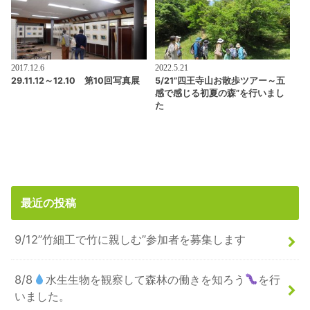
2017.12.6
2022.5.21
29.11.12～12.10 第10回写真展
5/21”四王寺山お散歩ツアー～五
感で感じる初夏の森”を行いまし
た
最近の投稿
9/12”竹細工で竹に親しむ”参加者を募集します
8/8
水生生物を観察して森林の働きを知ろう
を行
いました。