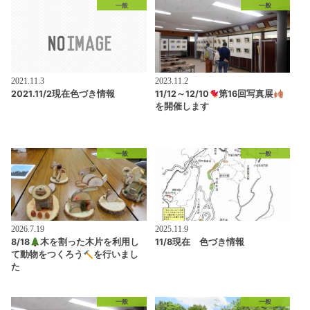
一般
一般
2021.11.3
2023.11.2
2021.11/2現在色づき情報
11/12～12/10
第16回写真展
を開催します
一般
一般
2026.7.19
2025.11.9
8/18
木を割った木片を利用し
11/8現在 色づき情報
て動物をつくろう
を行いまし
た
一般
一般