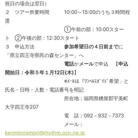
祝日の場合は翌日）
２ ツアー所要時間 10:00～15:00のうち３時間程
度
①午前の部：10:00スター
ト ②午後の部：12:30スタート
３ 申込方法
参加希望日の４日前まで
に
「県立四王寺県民の森センター」へ
電話
か
メール
で申込 【
申込
開始日：令和５年１月12日(木)
】
※ﾒｰﾙは「ﾜﾝﾍﾙｽｶﾞｲﾄﾞ希望」と
氏名・日時・人数・電話番号を明記
所在地：福岡県糟屋郡宇美町
大字四王寺207
電 話：092－932－7373
メール：
kenminnomori@rhythm.ocn.ne.jp