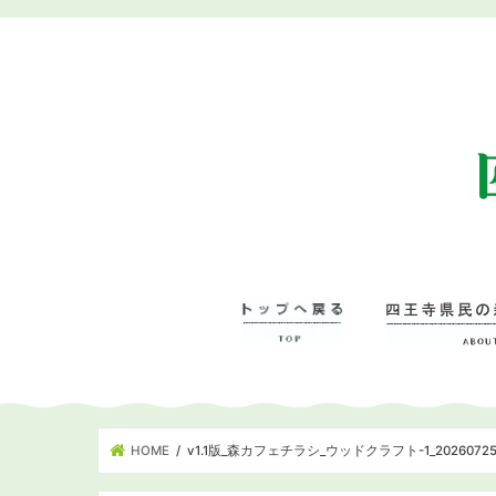
HOME
v1.1版_森カフェチラシ_ウッドクラフト-1_2026072
四王寺県民の森に
– 管理事務所･学
– ワンヘルスの森