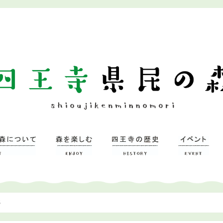
5
ついて
習研修館
ミュージアム
森を楽しむ
– 広場
– 四王寺の森
四王寺県民の森
ワンヘルスの森