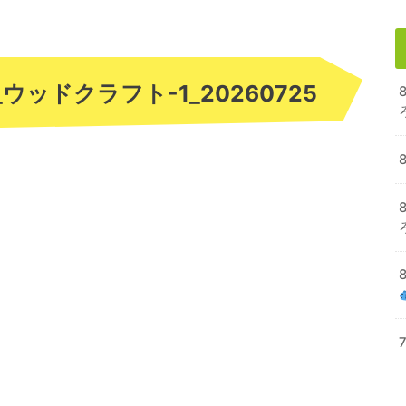
_ウッドクラフト-1_20260725
8
8
7