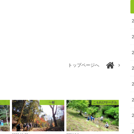
トップページへ
般
一般
こもれびサークル