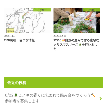
一般
一般
2025.11.9
2022.12.11
11/8現在 色づき情報
12/10
自然の恵みで作る素敵な
クリスマスリース
を行いまし
た
最近の投稿
8/22
ヒノキの香りに包まれて踏み台をつくろう
参加者を募集します