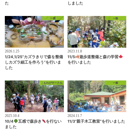
た
しました
一般
一般
2026.1.25
2023.11.8
1/24,1/25”カズラきりで森を整備
11/5
遊歩道整備と森の学習
しカズラ細工を作ろう”を行いま
を行いました
した
こもれびサークル
一般
2025.10.4
2024.11.7
10/4
五感で森歩き
を行ない
11/3”親子木工教室”を行いました
ました