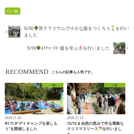
一般
5/30
苔テラリウムで小さな森をつくろう
を行い
ました
5/16
ﾈｲﾁｬｰﾗﾘｰ森を学ぶ
を行いました
RECOMMEND
こちらの記事も人気です。
一般
一般
2019.11.10
2020.12.13
R1.11.9”デイキャンプを楽しも
12/12
自然の恵みで作る素敵な
う”を開催しました
クリスマスリース
を行いまし