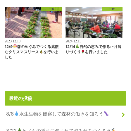
一般
一般
2023.12.10
2024.12.15
12/9
森のめぐみでつくる素敵
12/14
自然の恵みで作る正月飾
なクリスマスリース
を行いま
りづくり
を行いました
した
最近の投稿
8/8
水生生物を観察して森林の働きを知ろう
8/22
ヒノキの香りに包まれて踏み台をつくろう