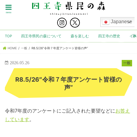
menu
Japanese
TOP
四王寺県民の森について
森を楽しむ
四王寺の歴史
イベ
HOME
一般
R8.5/26"令和７年度アンケート皆様の声”
2026.05.26
一般
R8.5/26″令和７年度アンケート皆様の
声”
令和7年度のアンケートにご記入された要望などに
お答え
しています
。