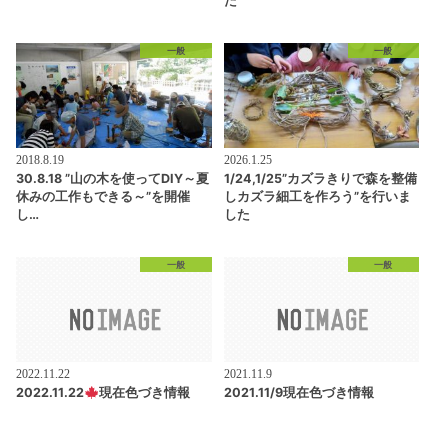
た
一般
一般
2018.8.19
2026.1.25
30.8.18 ”山の木を使ってDIY～夏
1/24,1/25”カズラきりで森を整備
休みの工作もできる～”を開催
しカズラ細工を作ろう”を行いま
し…
した
一般
一般
2022.11.22
2021.11.9
2022.11.22
現在色づき情報
2021.11/9現在色づき情報