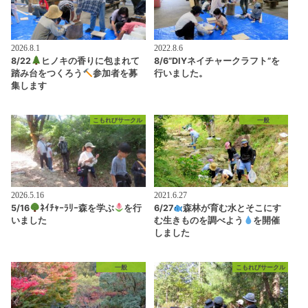
2026.8.1
2022.8.6
8/22
ヒノキの香りに包まれて
8/6”DIYネイチャークラフト”を
踏み台をつくろう
参加者を募
行いました。
集します
こもれびサークル
一般
2026.5.16
2021.6.27
5/16
ﾈｲﾁｬｰﾗﾘｰ森を学ぶ
を行
6/27
森林が育む水とそこにす
いました
む生きものを調べよう
を開催
しました
一般
こもれびサークル