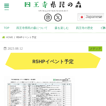
menu
Japanese
TOP
四王寺県民の森について
森を楽しむ
四王寺の歴史
イベ
HOME
R5HPイベント予定
2023.08.12
メディア
R5HPイベント予定