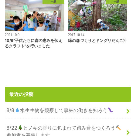
一般
一般
2021.10.9
2017.10.14
10/9”子供たちに森の恵みを伝え
緑の森づくりとドングリだんご汁
るクラフト”を行いました
最近の投稿
8/8
水生生物を観察して森林の働きを知ろう
8/22
ヒノキの香りに包まれて踏み台をつくろう
参加者を募集します