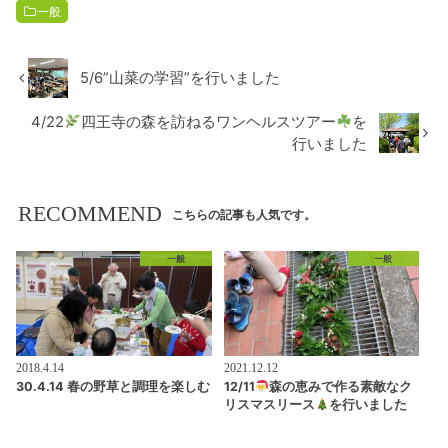
一般
5/6”山菜の学習”を行いました
4/22
四王寺の森を訪ねるワンヘルスツアー
を
行いました
RECOMMEND
こちらの記事も人気です。
一般
一般
2018.4.14
2021.12.12
30.4.14 春の野草と調理を楽しむ
12/11
森の恵みで作る素敵なク
リスマスリース
を行いました