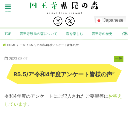
menu
Japanese
TOP
四王寺県民の森について
森を楽しむ
四王寺の歴史
イベ
HOME
一般
R5.5/7”令和4年度アンケート皆様の声”
2023.05.07
一般
R5.5/7”令和4年度アンケート皆様の声”
令和4年度のアンケートにご記入されたご要望等に
お答え
しています
。