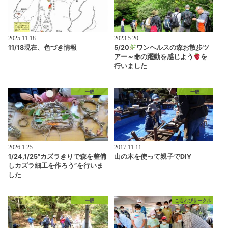
2025.11.18
2023.5.20
11/18現在、色づき情報
5/20
ワンヘルスの森お散歩ツ
アー～命の躍動を感じよう
を
行いました
一般
一般
2026.1.25
2017.11.11
1/24,1/25”カズラきりで森を整備
山の木を使って親子でDIY
しカズラ細工を作ろう”を行いま
した
一般
こもれびサークル