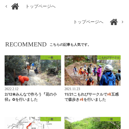
トップページへ
トップページへ
RECOMMEND
こちらの記事も人気です。
一般
こもれびサークル
2022.2.12
2021.11.23
2/12❀みんなで作ろう『花の小
11/21こもれびサークルで
五感
径』✿を行いました
で森歩き
を行いました
一般
一般