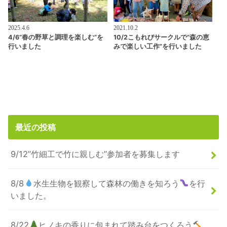
2025.4.6
2021.10.2
4/6”春の野草と調理を楽しむ”を
10/2こもれびサークルで”森の恵
行いました
みで楽しい工作”を行いました
最近の投稿
9/12”竹細工で竹に親しむ”参加者を募集します
8/8
水生生物を観察して森林の働きを知ろう
を行
いました。
8/22
ヒノキの香りに包まれて踏み台をつくろう