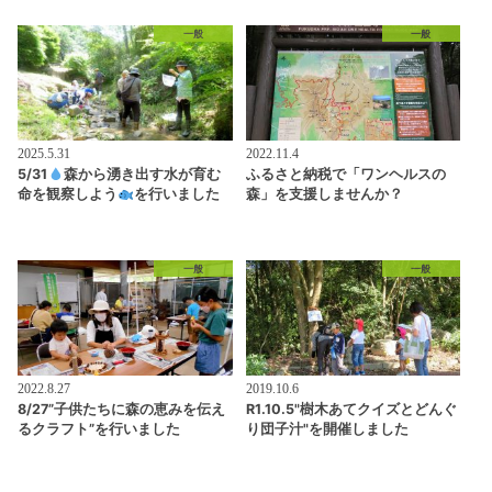
一般
一般
2025.5.31
2022.11.4
5/31
森から湧き出す水が育む
ふるさと納税で「ワンヘルスの
命を観察しよう
を行いました
森」を支援しませんか？
一般
一般
2022.8.27
2019.10.6
8/27”子供たちに森の恵みを伝え
R1.10.5"樹木あてクイズとどんぐ
るクラフト”を行いました
り団子汁"を開催しました