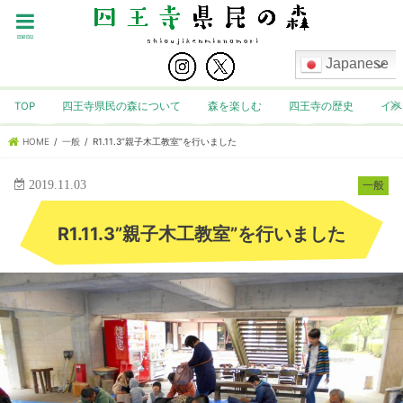
menu
Japanese
TOP
四王寺県民の森について
森を楽しむ
四王寺の歴史
イベ
HOME
一般
R1.11.3”親子木工教室”を行いました
2019.11.03
一般
R1.11.3”親子木工教室”を行いました