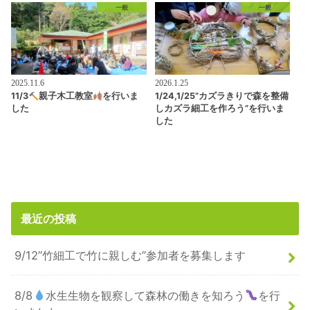
一般
一般
2025.11.6
2026.1.25
11/3
親子木工教室
を行いま
1/24,1/25”カズラきりで森を整備
した
しカズラ細工を作ろう”を行いま
した
最近の投稿
9/12”竹細工で竹に親しむ”参加者を募集します
8/8
水生生物を観察して森林の働きを知ろう
を行