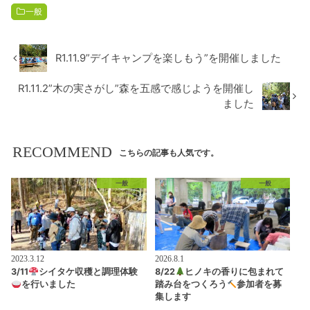
一般
R1.11.9”デイキャンプを楽しもう”を開催しました
R1.11.2”木の実さがし”森を五感で感じようを開催し
ました
RECOMMEND
こちらの記事も人気です。
一般
一般
2023.3.12
2026.8.1
3/11
シイタケ収穫と調理体験
8/22
ヒノキの香りに包まれて
を行いました
踏み台をつくろう
参加者を募
集します