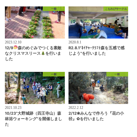
一般
こもれびサークル
2023.12.10
2020.8.1
12/9
森のめぐみでつくる素敵
R2.8.1"ﾈｲﾁｬｰｸﾗﾌﾄ森を五感で感
なクリスマスリース
を行いま
じよう"を行いました
した
一般
一般
2021.10.23
2022.2.12
10/23”大野城跡（四王寺山）森
2/12❀みんなで作ろう『花の小
林浴ウォーキング”を開催しまし
径』✿を行いました
た