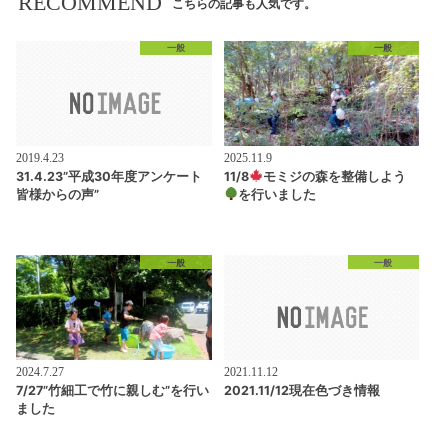
RECOMMEND
こちらの記事も人気です。
一般
一般
2019.4.23
2025.11.9
31.4.23”平成30年度アンケート
11/8
モミジの森を整備しよう
皆様からの声”
を行いました
一般
一般
2024.7.27
2021.11.12
7/27”竹細工で竹に親しむ”を行い
2021.11/12現在色づき情報
ました