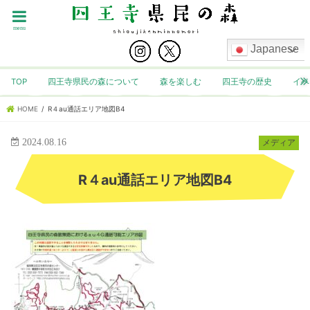
menu
Japanese
TOP
四王寺県民の森について
森を楽しむ
四王寺の歴史
イベ
HOME
R４au通話エリア地図B4
2024.08.16
メディア
R４au通話エリア地図B4