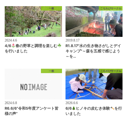
一般
こもれびサークル
2024.4.6
2019.8.17
4/6
春の野草と調理を楽しむ
R1.8.17"水の生き物さがしとデイ
を行いました
キャンプ"～森を五感で感じよう
～を…
一般
こもれびサークル
2024.6.8
2026.6.6
R6.6/6”令和5年度アンケート皆
6/6
ヒノキの皮むき体験
を行
様の声”
いました