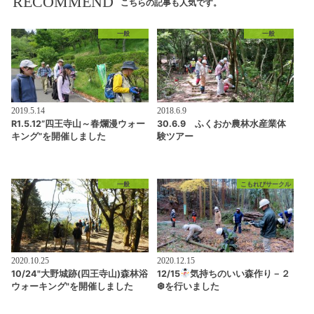
RECOMMEND
こちらの記事も人気です。
一般
一般
2019.5.14
2018.6.9
R1.5.12”四王寺山～春爛漫ウォー
30.6.9 ふくおか農林水産業体
キング”を開催しました
験ツアー
一般
こもれびサークル
2020.10.25
2020.12.15
10/24"大野城跡(四王寺山)森林浴
12/15
気持ちのいい森作り－２
ウォーキング"を開催しました
❆を行いました