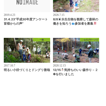
2019.4.23
2026.7.15
31.4.23”平成30年度アンケート
8/8
水生生物を観察して森林の
皆様からの声”
働きを知ろう
参加者を募集
一般
こもれびサークル
2017.10.7
2020.12.15
明るい小径づくりとドングリ善哉
12/15
気持ちのいい森作り－２
❆を行いました