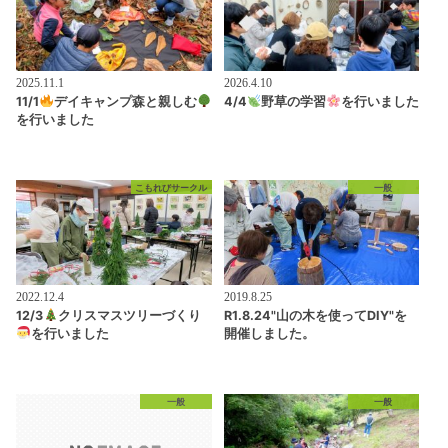
2025.11.1
2026.4.10
11/1
デイキャンプ森と親しむ
4/4
野草の学習
を行いました
を行いました
こもれびサークル
一般
2022.12.4
2019.8.25
12/3
クリスマスツリーづくり
R1.8.24"山の木を使ってDIY"を
を行いました
開催しました。
一般
一般