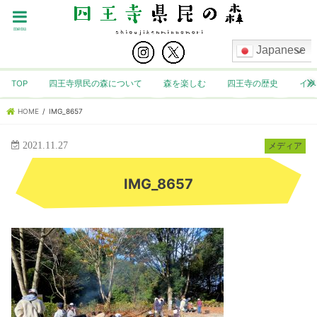
menu
Japanese
TOP
四王寺県民の森について
森を楽しむ
四王寺の歴史
イベ
HOME
IMG_8657
2021.11.27
メディア
IMG_8657