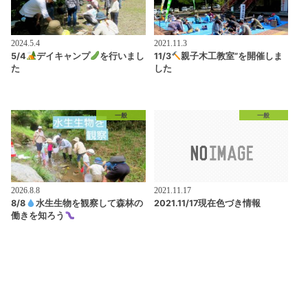
2024.5.4
2021.11.3
5/4
デイキャンプ
を行いまし
11/3
親子木工教室”を開催しま
た
した
一般
一般
2026.8.8
2021.11.17
8/8
水生生物を観察して森林の
2021.11/17現在色づき情報
働きを知ろう