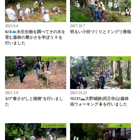
2023.6.4
2017.10.7
6/4
水生生物を調べてその水を
明るい小径づくりとドングリ善哉
育む森林の豊かさを学ぼう
を
行いました
こもれびサークル
一般
2021.3.9
2023.10.22
3/7”春さがしと植樹”を行いまし
10/21
大野城跡(四王寺山)森林
た
浴ウォーキング
を行いました
こもれびサークル
一般