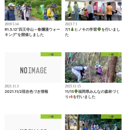
2019.5.14
2023.7.1
R1.5.12”四王寺山～春爛漫ウォー
7/1
ヒノキの学習
を行いまし
キング”を開催しました
た
一般
一般
2021.11.3
2025.11.15
2021.11/2現在色づき情報
11/15
福岡県みんなの森林づく
り
を行いました
一般
一般