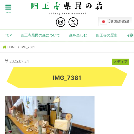
menu
Japanese
TOP
四王寺県民の森について
森を楽しむ
四王寺の歴史
イベ
HOME
IMG_7381
2025.07.24
メディア
IMG_7381