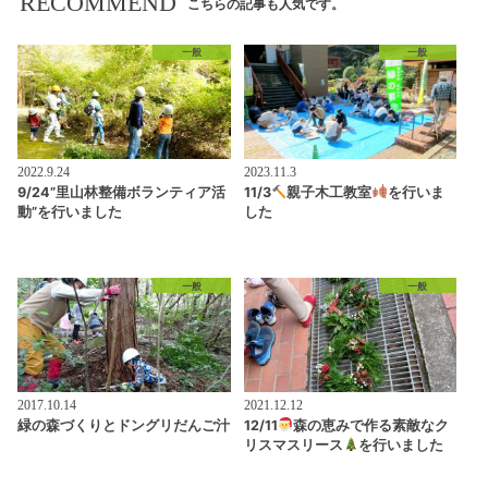
RECOMMEND
こちらの記事も人気です。
一般
一般
2022.9.24
2023.11.3
9/24”里山林整備ボランティア活
11/3
親子木工教室
を行いま
動”を行いました
した
一般
一般
2017.10.14
2021.12.12
緑の森づくりとドングリだんご汁
12/11
森の恵みで作る素敵なク
リスマスリース
を行いました