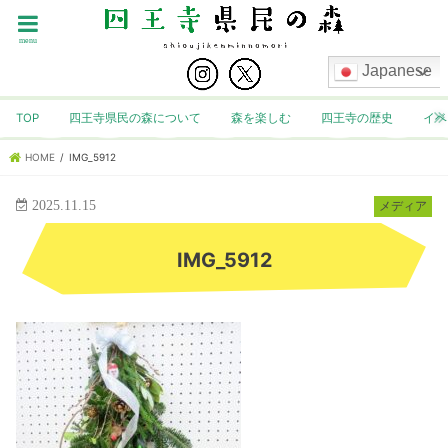
menu
Japanese
TOP
四王寺県民の森について
森を楽しむ
四王寺の歴史
イベ
HOME
IMG_5912
2025.11.15
メディア
IMG_5912