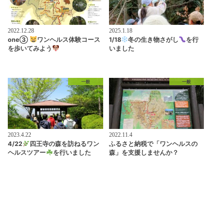
2022.12.28
2025.1.18
one③
ワンヘルス体験コース
1/18
冬の生き物さがし
を行
を歩いてみよう
いました
一般
一般
2023.4.22
2022.11.4
4/22
四王寺の森を訪ねるワン
ふるさと納税で「ワンヘルスの
ヘルスツアー
を行いました
森」を支援しませんか？