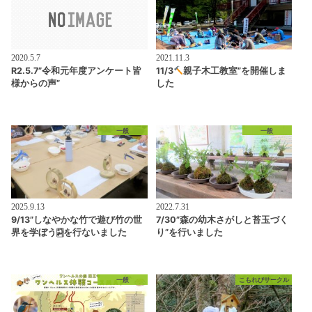
2020.5.7
2021.11.3
R2.5.7”令和元年度アンケート皆
11/3
親子木工教室”を開催しま
様からの声”
した
一般
一般
2025.9.13
2022.7.31
9/13”しなやかな竹で遊び竹の世
7/30”森の幼木さがしと苔玉づく
界を学ぼう🀤を行ないました
り”を行いました
一般
こもれびサークル