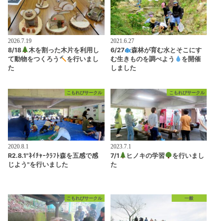
2026.7.19
2021.6.27
8/18
木を割った木片を利用し
6/27
森林が育む水とそこにす
て動物をつくろう
を行いまし
む生きものを調べよう
を開催
た
しました
こもれびサークル
こもれびサークル
2020.8.1
2023.7.1
R2.8.1"ﾈｲﾁｬｰｸﾗﾌﾄ森を五感で感
7/1
ヒノキの学習
を行いまし
じよう"を行いました
た
こもれびサークル
一般