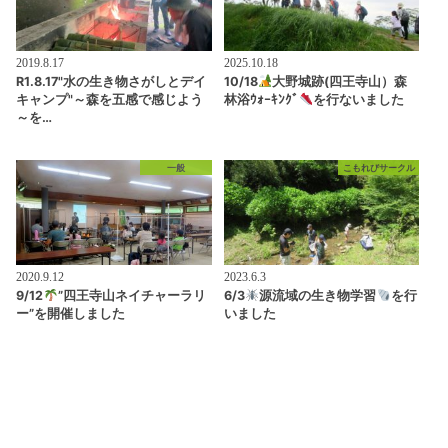
2019.8.17
2025.10.18
R1.8.17"水の生き物さがしとデイ
10/18
大野城跡(四王寺山）森
キャンプ"～森を五感で感じよう
林浴ｳｫｰｷﾝｸﾞ
を行ないました
～を…
一般
こもれびサークル
2020.9.12
2023.6.3
9/12
”四王寺山ネイチャーラリ
6/3
源流域の生き物学習
を行
ー”を開催しました
いました