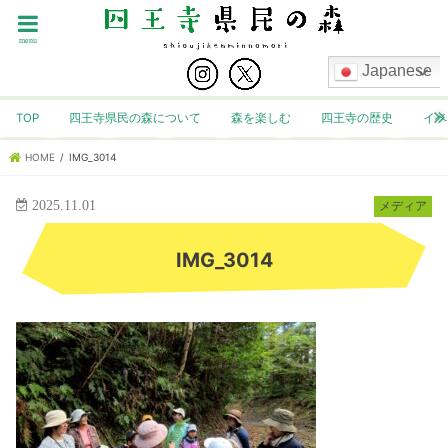
menu
Japanese
TOP
四王寺県民の森について
森を楽しむ
四王寺の歴史
イベ
HOME
IMG_3014
2025.11.01
メディア
IMG_3014