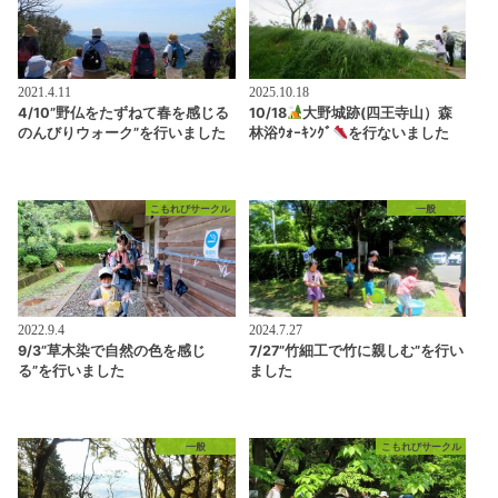
2021.4.11
2025.10.18
4/10”野仏をたずねて春を感じる
10/18
大野城跡(四王寺山）森
のんびりウォーク”を行いました
林浴ｳｫｰｷﾝｸﾞ
を行ないました
こもれびサークル
一般
2022.9.4
2024.7.27
9/3”草木染で自然の色を感じ
7/27”竹細工で竹に親しむ”を行い
る”を行いました
ました
一般
こもれびサークル