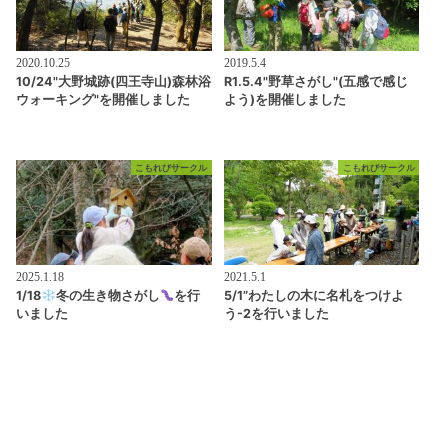
2020.10.25
2019.5.4
10/24"大野城跡(四王寺山)森林浴
R1.5.4"野草さがし"(五感で感じ
ウォーキング"を開催しました
よう)を開催しました
こもれびサークル
こもれびサークル
2025.1.18
2021.5.1
1/18
冬の生き物さがし
を行
5/1”わたしの木に名札をつけよ
いました
う-2を行いました