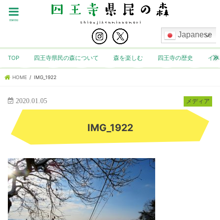
menu
Japanese
TOP
四王寺県民の森について
森を楽しむ
四王寺の歴史
イベ
HOME
IMG_1922
2020.01.05
メディア
IMG_1922