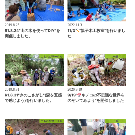
2019.8.25
2022.11.3
R1.8.24"山の木を使ってDIY"を
11/3
”親子木工教室”を行いまし
開催しました。
た
こもれびサークル
一般
2019.8.31
2020.9.19
R1.8.31"きのこさがし"(森を五感
9/19”
キノコの不思議な世界を
で感じよう)を行いました。
のぞいてみよう”を開催しました
こもれびサークル
一般