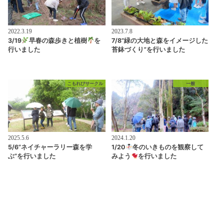
2022.3.19
2023.7.8
3/19
早春の森歩きと植樹
を
7/8”緑の大地と森をイメージした
行いました
苔鉢づくり”を行いました
こもれびサークル
一般
2025.5.6
2024.1.20
5/6”ネイチャーラリー森を学
1/20
冬のいきものを観察して
ぶ”を行いました
みよう
を行いました