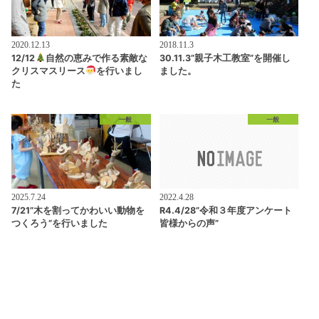
2020.12.13
2018.11.3
12/12
自然の恵みで作る素敵な
30.11.3”親子木工教室”を開催し
クリスマスリース
を行いまし
ました。
た
一般
一般
2025.7.24
2022.4.28
7/21”木を割ってかわいい動物を
R4.4/28”令和３年度アンケート
つくろう”を行いました
皆様からの声”