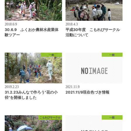
2018.6.9
2018.4.3
30.6.9 ふくおか農林水産業体
平成30年度 こもれびサークル
験ツアー
活動について
一般
一般
2019.2.23
2021.11.9
31.2.23みんなで作ろう"花の小
2021.11/9現在色づき情報
径”を開催しました
こもれびサークル
一般