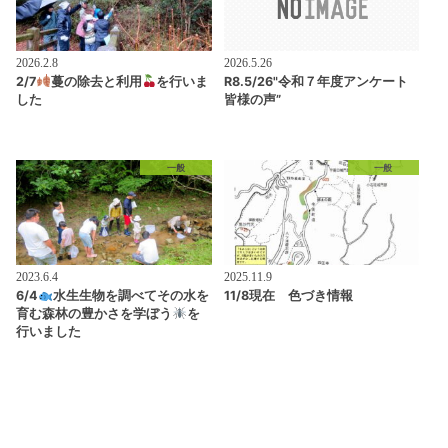
2026.2.8
2026.5.26
2/7
蔓の除去と利用
を行いま
R8.5/26"令和７年度アンケート
した
皆様の声”
一般
一般
2023.6.4
2025.11.9
6/4
水生生物を調べてその水を
11/8現在 色づき情報
育む森林の豊かさを学ぼう
を
行いました