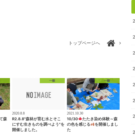
トップページへ
般
一般
一般
2020.8.8
2021.10.30
て森
R2.8.8"森林が育む水とそこ
10/30
たたき染め体験～森
にすむ生きものを調べよう"を
の色を感じる
を開催しまし
開催しました。
た