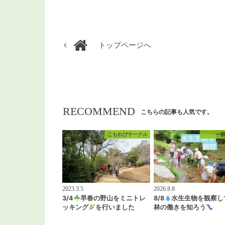
トップページへ
RECOMMEND
こちらの記事も人気です。
こもれびサークル
一
2023.3.5
2026.8.8
3/4
早春の野山をミニトレ
8/8
水生生物を観察し
ッキング
を行いました
林の働きを知ろう