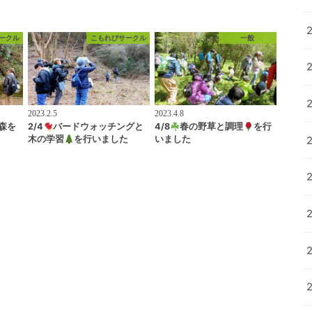
ークル
こもれびサークル
一般
2023.2.5
2023.4.8
ー森を
2/4
バードウォッチングと
4/8
春の野草と調理
を行
木の学習
を行いました
いました