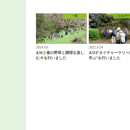
一般
こもれびサ
2024.4.6
2022.4.24
4/6
春の野草と調理を楽し
4/23”ネイチャーラリ
む
を行いました
学ぶ”を行いました