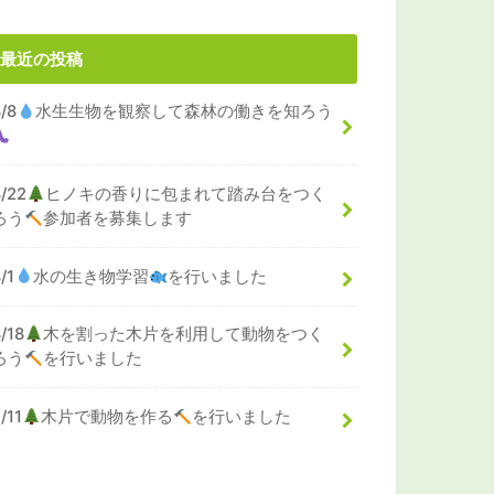
最近の投稿
8/8
水生生物を観察して森林の働きを知ろう
8/22
ヒノキの香りに包まれて踏み台をつく
ろう
参加者を募集します
/1
水の生き物学習
を行いました
/18
木を割った木片を利用して動物をつく
ろう
を行いました
/11
木片で動物を作る
を行いました