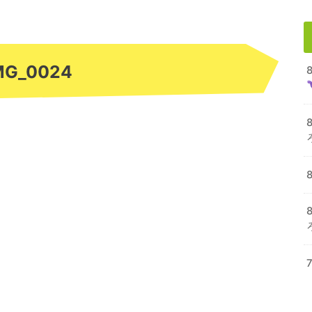
MG_0024
8
8
7