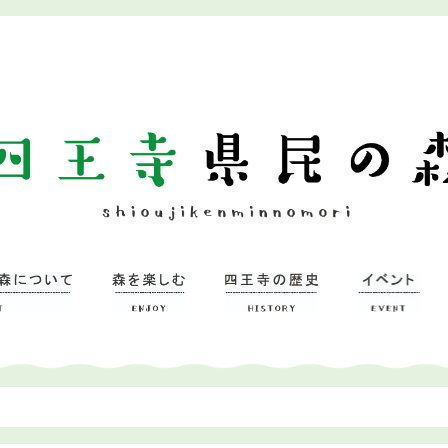
ついて
習研修館
ミュージアム
森を楽しむ
– 広場
– 四王寺の森
四王寺県民の森
ワンヘルスの森