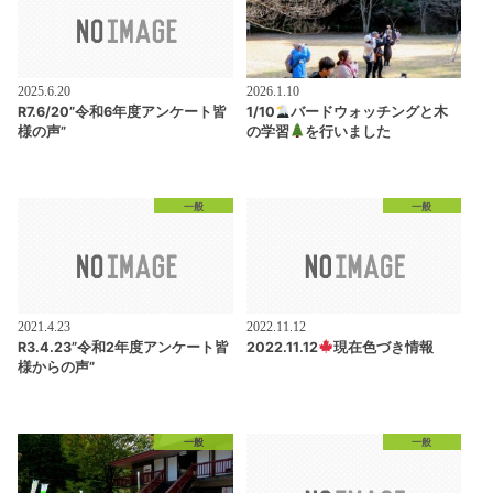
2025.6.20
2026.1.10
R7.6/20”令和6年度アンケート皆
1/10
バードウォッチングと木
様の声”
の学習
を行いました
一般
一般
2021.4.23
2022.11.12
R3.4.23”令和2年度アンケート皆
2022.11.12
現在色づき情報
様からの声”
一般
一般