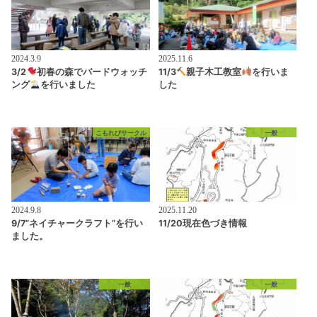
2024.3.9
2025.11.6
3/2
初春の森でバードウォッチ
11/3
親子木工教室
を行いま
ング
を行いました
した
こもれびサークル
一般
2024.9.8
2025.11.20
9/7”ネイチャークラフト”を行い
11/20現在色づき情報
ました。
一般
一般