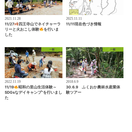
2021.11.28
2025.11.11
11/27
四王寺山でネイチャーラ
11/11現在色づき情報
リーと火おこし体験
を行いま
した
一般
一般
2022.11.19
2018.6.9
11/19
昭和の里山生活体験～
30.6.9 ふくおか農林水産業体
SDGsなデイキャンプ”を行いまし
験ツアー
た