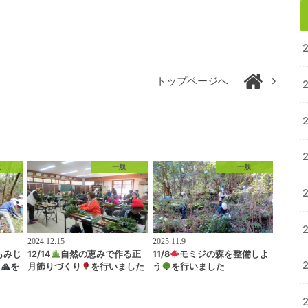
トップページへ
般
一般
一般
2024.12.15
2025.11.9
もみじ
12/14
自然の恵みで作る正
11/8
モミジの森を整備しよ
？
を
月飾りづくり
を行いました
う
を行いました