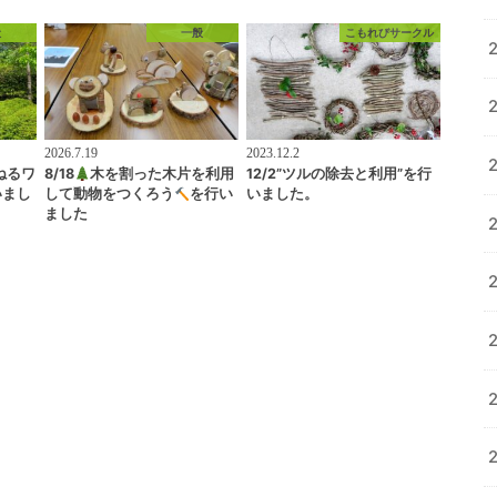
般
一般
こもれびサークル
2026.7.19
2023.12.2
ねるワ
8/18
木を割った木片を利用
12/2”ツルの除去と利用”を行
いまし
して動物をつくろう
を行い
いました。
ました