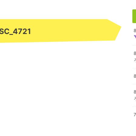
SC_4721
8
8
7