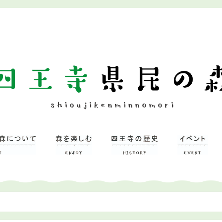
ついて
習研修館
ミュージアム
森を楽しむ
– 広場
– 四王寺の森
四王寺県民の森
ワンヘルスの森