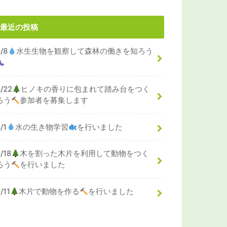
最近の投稿
8/8
水生生物を観察して森林の働きを知ろう
8/22
ヒノキの香りに包まれて踏み台をつく
ろう
参加者を募集します
/1
水の生き物学習
を行いました
/18
木を割った木片を利用して動物をつく
ろう
を行いました
/11
木片で動物を作る
を行いました