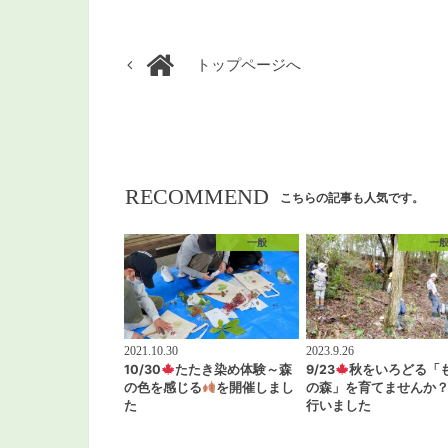
トップページへ
RECOMMEND
こちらの記事も人気です。
一般
一
2021.10.30
2023.9.26
10/30
たたき染め体験～森
9/23
秋をいろどる「
の色を感じる
を開催しまし
の森」を育てませんか
た
行いました