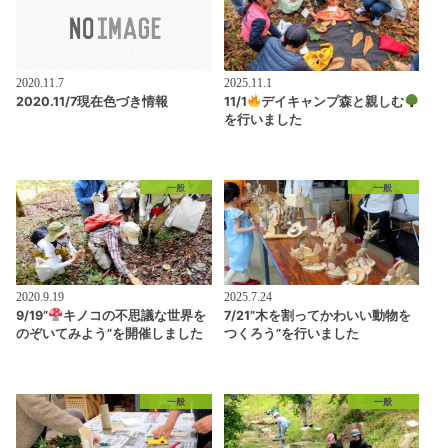
2020.11.7
2025.11.1
2020.11/7現在色づき情報
11/1
デイキャンプ森と親しむ
を行いました
一般
一般
2020.9.19
2025.7.24
9/19”
キノコの不思議な世界を
7/21”木を割ってかわいい動物を
のぞいてみよう”を開催しました
つくろう”を行いました
一般
一般