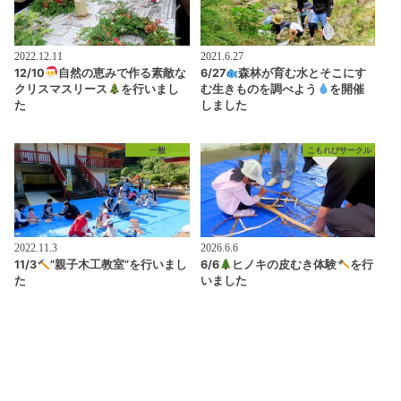
2022.12.11
2021.6.27
12/10
自然の恵みで作る素敵な
6/27
森林が育む水とそこにす
クリスマスリース
を行いまし
む生きものを調べよう
を開催
た
しました
一般
こもれびサークル
2022.11.3
2026.6.6
11/3
”親子木工教室”を行いまし
6/6
ヒノキの皮むき体験
を行
た
いました