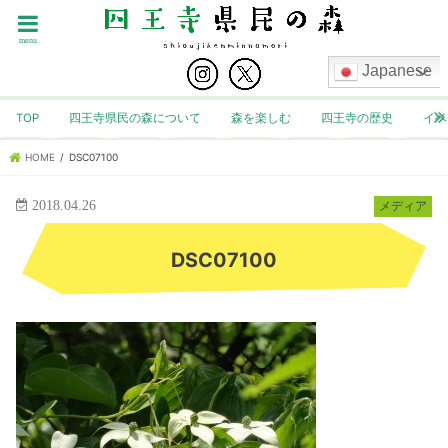
menu
Japanese
TOP
四王寺県民の森について
森を楽しむ
四王寺の歴史
イベ
HOME
DSC07100
2018.04.26
メディア
DSC07100