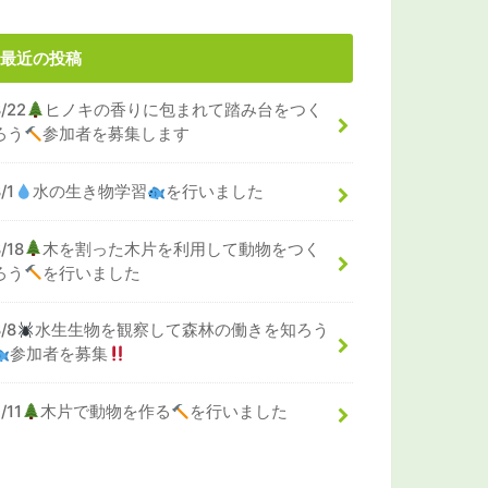
最近の投稿
8/22
ヒノキの香りに包まれて踏み台をつく
ろう
参加者を募集します
/1
水の生き物学習
を行いました
/18
木を割った木片を利用して動物をつく
ろう
を行いました
8/8
水生生物を観察して森林の働きを知ろう
参加者を募集
/11
木片で動物を作る
を行いました