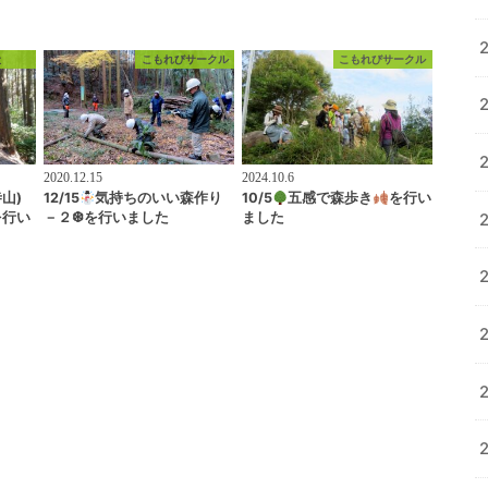
般
こもれびサークル
こもれびサークル
2020.12.15
2024.10.6
山)
12/15
気持ちのいい森作り
10/5
五感で森歩き
を行い
を行い
－２❆を行いました
ました