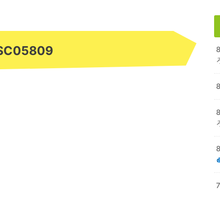
SC05809
8
8
7