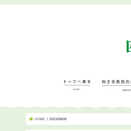
HOME
DSC05809
四王寺県民の森に
– 管理事務所･学
– ワンヘルスの森