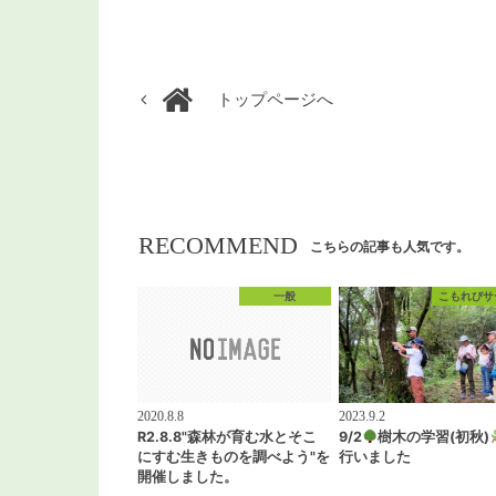
トップページへ
RECOMMEND
こちらの記事も人気です。
一般
こもれびサ
2020.8.8
2023.9.2
R2.8.8"森林が育む水とそこ
9/2
樹木の学習(初秋)
にすむ生きものを調べよう"を
行いました
開催しました。