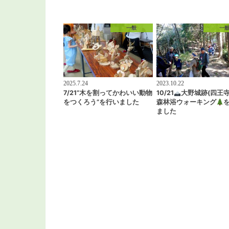
一般
一
2025.7.24
2023.10.22
7/21”木を割ってかわいい動物
10/21
大野城跡(四王寺
をつくろう”を行いました
森林浴ウォーキング
ました