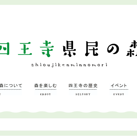
ついて
習研修館
ミュージアム
森を楽しむ
– 広場
– 四王寺の森
四王寺県民の森
ワンヘルスの森