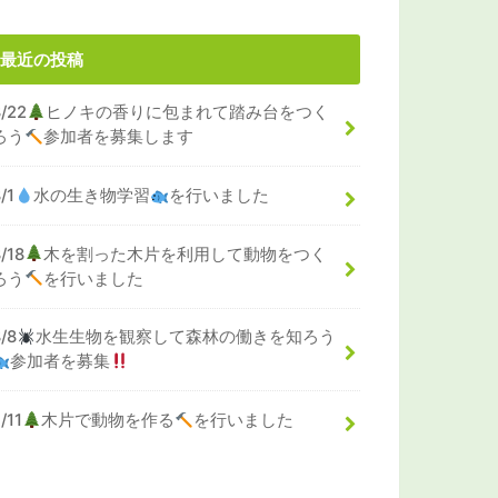
最近の投稿
8/22
ヒノキの香りに包まれて踏み台をつく
ろう
参加者を募集します
/1
水の生き物学習
を行いました
/18
木を割った木片を利用して動物をつく
ろう
を行いました
8/8
水生生物を観察して森林の働きを知ろう
参加者を募集
/11
木片で動物を作る
を行いました