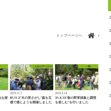
トップページへ
般
こもれびサークル
一般
2019.11.3
2019.4.14
虫を探
R1.11.2”木の実さがし”森を五
31.4.13”春の野草採集と調理
感で感じようを開催しました
を楽しむ”を行いました