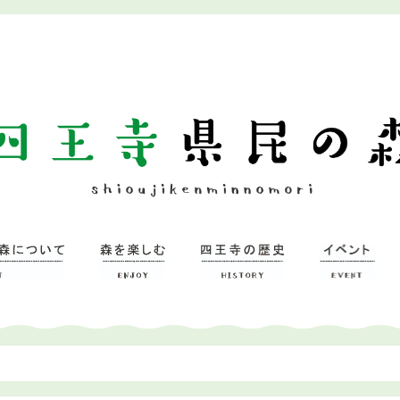
ついて
習研修館
ミュージアム
森を楽しむ
– 広場
– 四王寺の森
四王寺県民の森
ワンヘルスの森