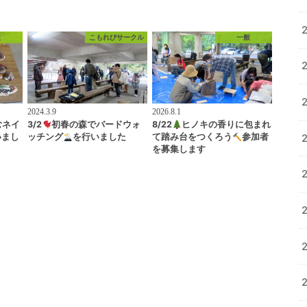
般
こもれびサークル
一般
2024.3.9
2026.8.1
むネイ
3/2
初春の森でバードウォ
8/22
ヒノキの香りに包まれ
いまし
ッチング
を行いました
て踏み台をつくろう
参加者
を募集します