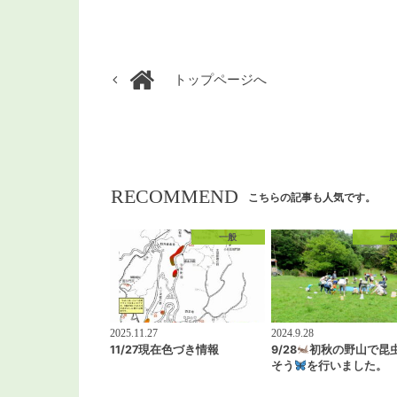
トップページへ
RECOMMEND
こちらの記事も人気です。
一般
一
2025.11.27
2024.9.28
11/27現在色づき情報
9/28
初秋の野山で昆
そう
を行いました。