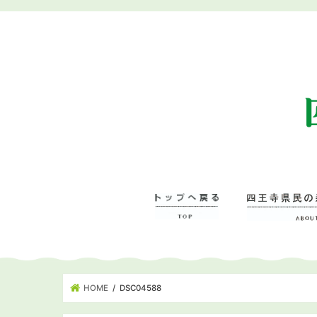
HOME
DSC04588
四王寺県民の森に
– 管理事務所･学
– ワンヘルスの森