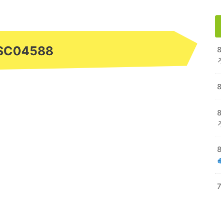
SC04588
8
8
7