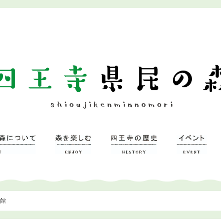
示館
ついて
習研修館
ミュージアム
森を楽しむ
– 広場
– 四王寺の森
四王寺県民の森
ワンヘルスの森