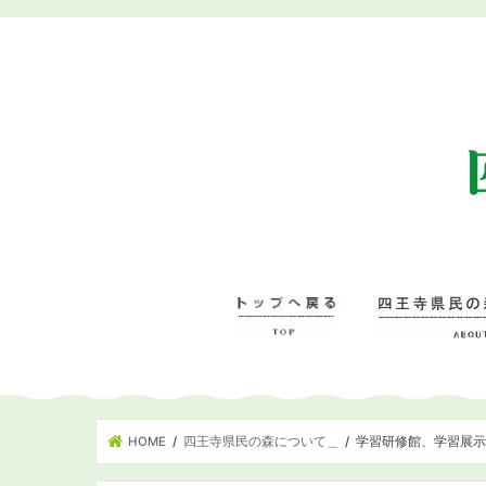
HOME
四王寺県民の森について＿
学習研修館、学習展
四王寺県民の森に
– 管理事務所･学
– ワンヘルスの森