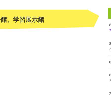
修館、学習展示館
8
8
7