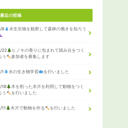
最近の投稿
8/8
水生生物を観察して森林の働きを知ろう
8/22
ヒノキの香りに包まれて踏み台をつく
ろう
参加者を募集します
/1
水の生き物学習
を行いました
/18
木を割った木片を利用して動物をつく
ろう
を行いました
/11
木片で動物を作る
を行いました