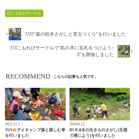
こもれびサークル
7/31”森の幼木さがしと苔玉づくり”を行いました
7/3こもれびサークルで”私の木に名札をつけよう-
3”を開催しました
RECOMMEND
こちらの記事も人気です。
こもれびサークル
こもれびサークル
2025.11.1
2019.6.12
11/1
デイキャンプ森と親しむ
R1.6.8水の生きものさがし(五感
を行いました
で感じよう)を行いました