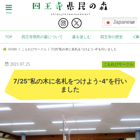
menu
Japanese
TOP
四王寺県民の森について
森を楽しむ
四王寺の歴史
イベ
HOME
こもれびサークル
7/25”私の木に名札をつけよう-4”を行いました
2021.07.25
こもれびサークル
7/25”私の木に名札をつけよう-4”を行い
ました