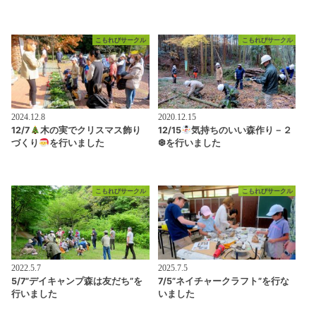
こもれびサークル
こもれびサークル
2024.12.8
2020.12.15
12/7
木の実でクリスマス飾り
12/15
気持ちのいい森作り－２
づくり
を行いました
❆を行いました
こもれびサークル
こもれびサークル
2022.5.7
2025.7.5
5/7”デイキャンプ森は友だち”を
7/5”ネイチャークラフト”を行な
行いました
いました