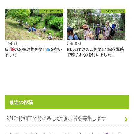
こもれびサークル
こもれびサークル
2024.6.1
2019.8.31
6/1
水の生き物さがし
を行い
R1.8.31"きのこさがし"(森を五感
ました
で感じよう)を行いました。
最近の投稿
9/12”竹細工で竹に親しむ”参加者を募集します