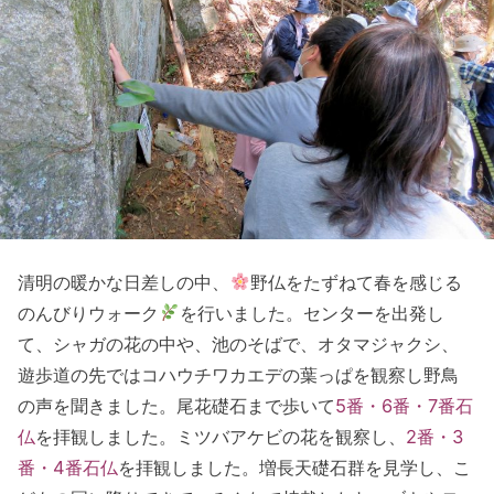
清明の暖かな日差しの中、
野仏をたずねて春を感じる
のんびりウォーク
を行いました。センターを出発し
て、シャガの花の中や、池のそばで、オタマジャクシ、
遊歩道の先ではコハウチワカエデの葉っぱを観察し野鳥
の声を聞きました。尾花礎石まで歩いて
5番・6番・7番石
仏
を拝観しました。ミツバアケビの花を観察し、
2番・3
番・4番石仏
を拝観しました。増長天礎石群を見学し、こ