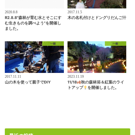
2020.8.8
2017.11.5
R2.8.8"森林が育む水とそこにす
木の名札付けとドングリだんご汁
む生きものを調べよう"を開催し
ました。
一般
一般
2017.11.11
2023.11.19
山の木を使って親子でDIY
11/18
秋の森林浴＆紅葉のライ
トアップ
を開催しました。