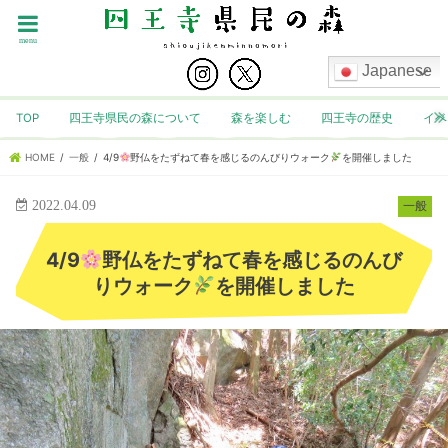
menu
Japanese
TOP
四王寺県民の森について
森を楽しむ
四王寺の歴史
イベ
HOME
一般
4/9
野仏をたずねて春を感じるのんびりウォーク
を開催しました
2022.04.09
一般
4/9
野仏をたずねて春を感じるのんび
りウォーク
を開催しました