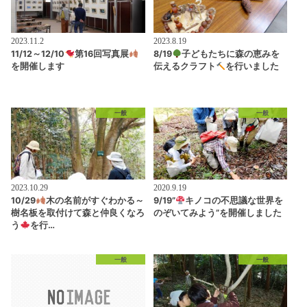
2023.11.2
2023.8.19
11/12～12/10
第16回写真展
8/19
子どもたちに森の恵みを
を開催します
伝えるクラフト
を行いました
一般
一般
2023.10.29
2020.9.19
10/29
木の名前がすぐわかる～
9/19”
キノコの不思議な世界を
樹名板を取付けて森と仲良くなろ
のぞいてみよう”を開催しました
う
を行…
一般
一般