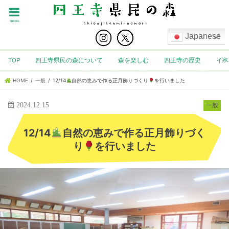
menu
Japanese
TOP
四王寺県民の森について
森を楽しむ
四王寺の歴史
イベ
HOME
一般
12/14
自然の恵みで作る正月飾りづくり
を行いました
2024.12.15
一般
12/14
自然の恵みで作る正月飾りづく
り
を行いました