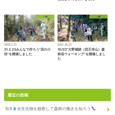
一般
一般
2019.2.23
2021.10.23
31.2.23みんなで作ろう"花の小
10/23”大野城跡（四王寺山）森
径”を開催しました
林浴ウォーキング”を開催しまし
た
最近の投稿
8/8
水生生物を観察して森林の働きを知ろう