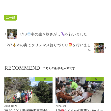
一般
1/18
冬の生き物さがし
を行いました
12/7
木の実でクリスマス飾りづくり
を行いまし
た
RECOMMEND
こちらの記事も人気です。
一般
一般
2018.10.21
2024.3.9
30.10.20”大野城跡(四王寺山)ウ
3/9
シイタケの収穫とバーベキ