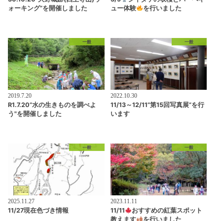
ォーキング”を開催しました
ュー体験
を行いました
一般
一般
2019.7.20
2022.10.30
R1.7.20”水の生きものを調べよ
11/13～12/11”第15回写真展”を行
う"を開催しました
います
一般
一般
2025.11.27
2023.11.11
11/27現在色づき情報
11/11
おすすめの紅葉スポット
教えます
を行いました