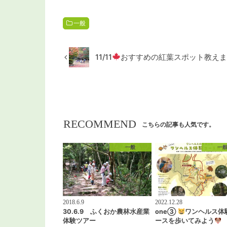
一般
11/11
おすすめの紅葉スポット教えま
RECOMMEND
こちらの記事も人気です。
一般
一
2018.6.9
2022.12.28
30.6.9 ふくおか農林水産業
one③
ワンヘルス体
体験ツアー
ースを歩いてみよう