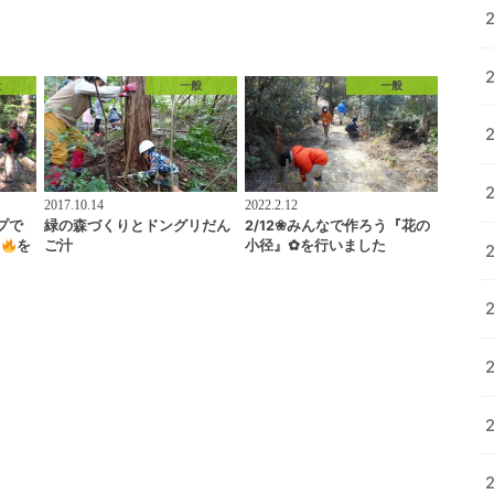
般
一般
一般
2017.10.14
2022.2.12
プで
緑の森づくりとドングリだん
2/12❀みんなで作ろう『花の
う
を
ご汁
小径』✿を行いました