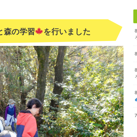
と森の学習
を行いました
8
8
7