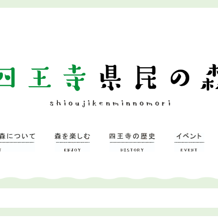
ついて
習研修館
ミュージアム
森を楽しむ
– 広場
– 四王寺の森
四王寺県民の森
ワンヘルスの森