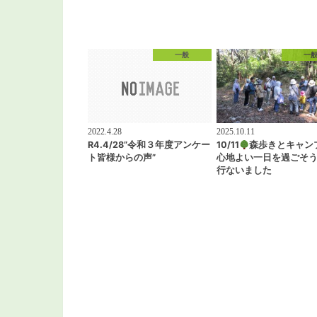
一般
一
2022.4.28
2025.10.11
R4.4/28”令和３年度アンケー
10/11
森歩きとキャン
ト皆様からの声”
心地よい一日を過ごそ
行ないました