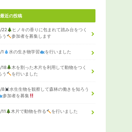
最近の投稿
8/22
ヒノキの香りに包まれて踏み台をつく
ろう
参加者を募集します
/1
水の生き物学習
を行いました
/18
木を割った木片を利用して動物をつく
ろう
を行いました
8/8
水生生物を観察して森林の働きを知ろう
参加者を募集
/11
木片で動物を作る
を行いました