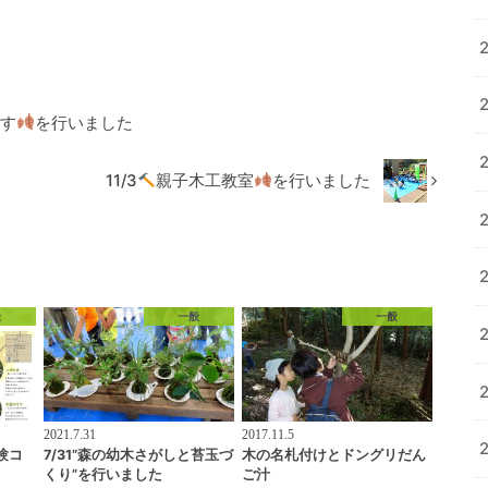
す
を行いました
11/3
親子木工教室
を行いました
般
一般
一般
2021.7.31
2017.11.5
験コ
7/31”森の幼木さがしと苔玉づ
木の名札付けとドングリだん
くり”を行いました
ご汁