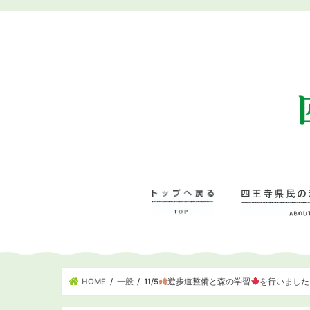
HOME
一般
11/5
遊歩道整備と森の学習
を行いました
四王寺県民の森に
– 管理事務所･学
– ワンヘルスの森