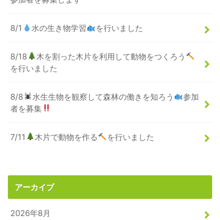
8/1
水の生き物学習
を行いました
8/18
木を割った木片を利用して動物をつくろう
を行いました
8/8
水生生物を観察して森林の働きを知ろう
参加
者を募集
7/11
木片で動物を作る
を行いました
アーカイブ
2026年8月