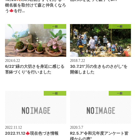
樹名板を取付けて森と仲良くなろ
う
を行…
一般
一般
2024.6.22
2018.7.22
6/22”緑の大切さを身近に感じる
30.7.21”川の生きものさがし”を
苔鉢づくり”を行いました
開催しました
一般
一般
2022.11.12
2020.5.7
2022.11.12
現在色づき情報
R2.5.7”令和元年度アンケート皆
様からの声”