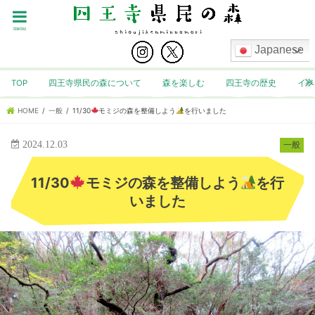
menu
Japanese
TOP
四王寺県民の森について
森を楽しむ
四王寺の歴史
イベ
HOME
一般
11/30
モミジの森を整備しよう
を行いました
2024.12.03
一般
11/30
モミジの森を整備しよう
を行
いました