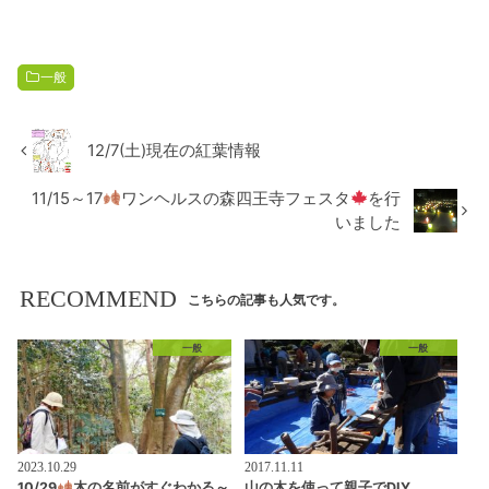
一般
12/7(土)現在の紅葉情報
11/15～17
ワンヘルスの森四王寺フェスタ
を行
いました
RECOMMEND
こちらの記事も人気です。
一般
一般
2023.10.29
2017.11.11
10/29
木の名前がすぐわかる～
山の木を使って親子でDIY