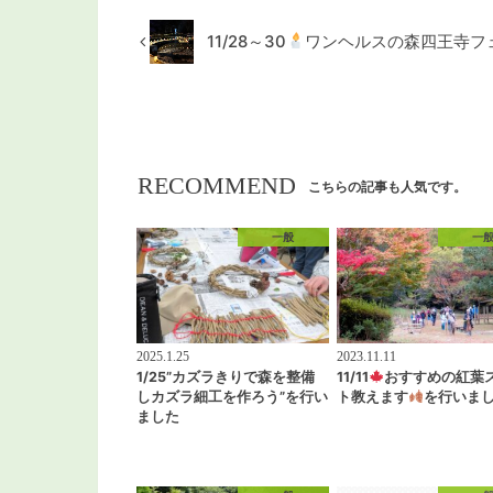
11/28～30
ワンヘルスの森四王寺フ
RECOMMEND
こちらの記事も人気です。
一般
一
2025.1.25
2023.11.11
1/25”カズラきりで森を整備
11/11
おすすめの紅葉
しカズラ細工を作ろう”を行い
ト教えます
を行いま
ました