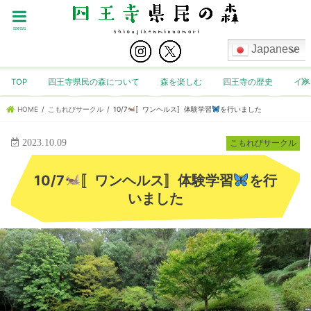
menu
Japanese
TOP
四王寺県民の森について
森を楽しむ
四王寺の歴史
イベ
HOME
こもれびサークル
10/7
〚ワンヘルス〛体験学習
を行いました
2023.10.09
こもれびサークル
10/7
〚ワンヘルス〛体験学習
を行
いました