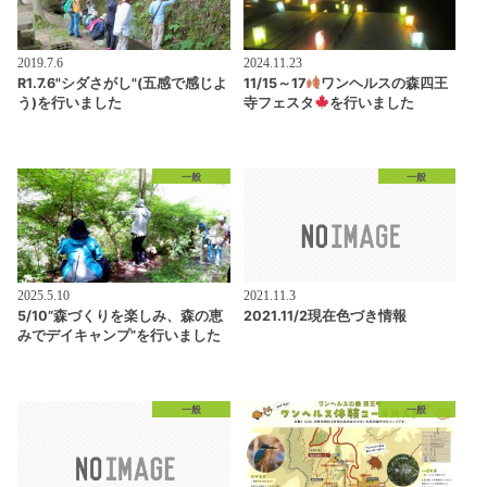
2019.7.6
2024.11.23
R1.7.6"シダさがし"(五感で感じよ
11/15～17
ワンヘルスの森四王
う)を行いました
寺フェスタ
を行いました
一般
一般
2025.5.10
2021.11.3
5/10”森づくりを楽しみ、森の恵
2021.11/2現在色づき情報
みでデイキャンプ”を行いました
一般
一般