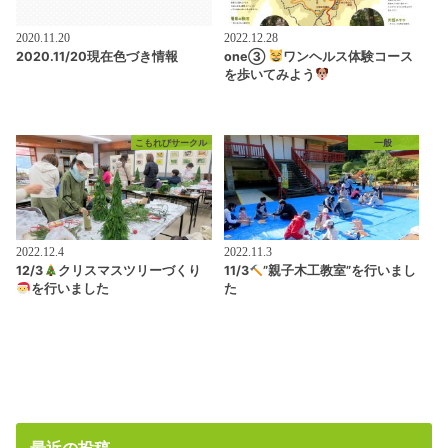
2020.11.20
2022.12.28
2020.11/20現在色づき情報
one③
ワンヘルス体験コース
を歩いてみよう
こもれびサークル
一般
2022.12.4
2022.11.3
12/3
クリスマスツリーづくり
11/3
”親子木工教室”を行いまし
を行いました
た
最近の投稿