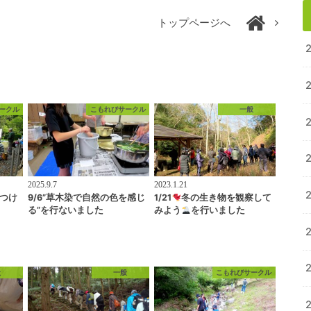
トップページへ
ークル
こもれびサークル
一般
2025.9.7
2023.1.21
をつけ
9/6”草木染で自然の色を感じ
1/21
冬の生き物を観察して
る”を行ないました
みよう
を行いました
般
一般
こもれびサークル