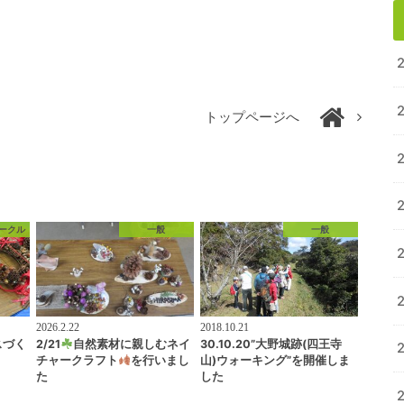
トップページへ
ークル
一般
一般
2026.2.22
2018.10.21
スづく
2/21
自然素材に親しむネイ
30.10.20”大野城跡(四王寺
チャークラフト
を行いまし
山)ウォーキング”を開催しま
た
した