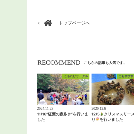
トップページへ
RECOMMEND
こちらの記事も人気です。
こもれびサークル
こもれびサ
2024.11.23
2020.12.6
11/16”紅葉の森歩き”を行いま
12/5
クリスマスリー
した
り
を行いました