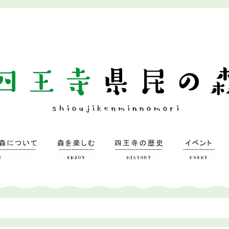
ついて
習研修館
ミュージアム
森を楽しむ
– 広場
– 四王寺の森
四王寺県民の森
ワンヘルスの森