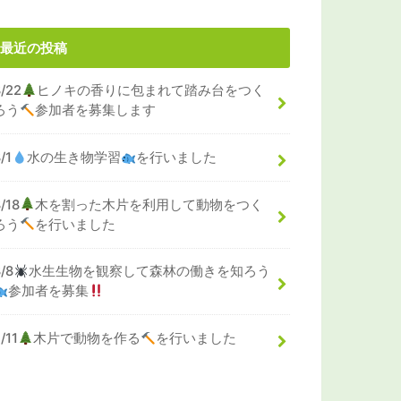
最近の投稿
8/22
ヒノキの香りに包まれて踏み台をつく
ろう
参加者を募集します
/1
水の生き物学習
を行いました
/18
木を割った木片を利用して動物をつく
ろう
を行いました
8/8
水生生物を観察して森林の働きを知ろう
参加者を募集
/11
木片で動物を作る
を行いました