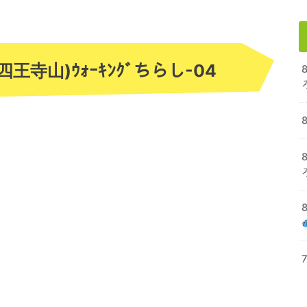
(四王寺山)ｳｫｰｷﾝｸﾞちらし-04
8
8
7