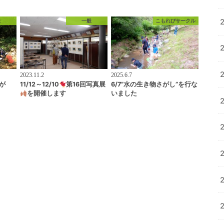
般
一般
こもれびサークル
2023.11.2
2025.6.7
さが
11/12～12/10
第16回写真展
6/7”水の生き物さがし”を行な
を開催します
いました