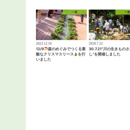
一般
一
2023.12.10
2018.7.22
12/9
森のめぐみでつくる素
30.7.21”川の生きもの
敵なクリスマスリース
を行
し”を開催しました
いました