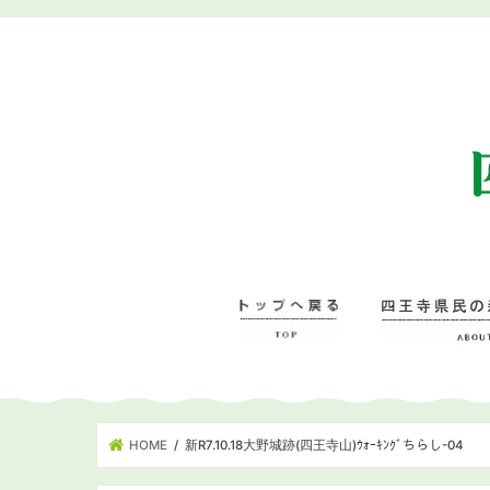
HOME
新R7.10.18大野城跡(四王寺山)ｳｫｰｷﾝｸﾞちらし-04
四王寺県民の森に
– 管理事務所･学
– ワンヘルスの森