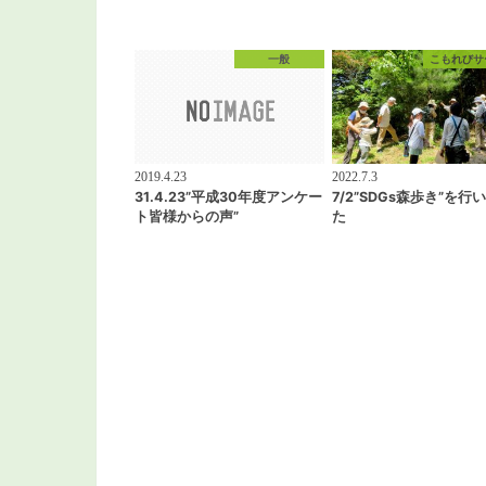
一般
こもれびサ
2019.4.23
2022.7.3
31.4.23”平成30年度アンケー
7/2”SDGs森歩き”を行
ト皆様からの声”
た