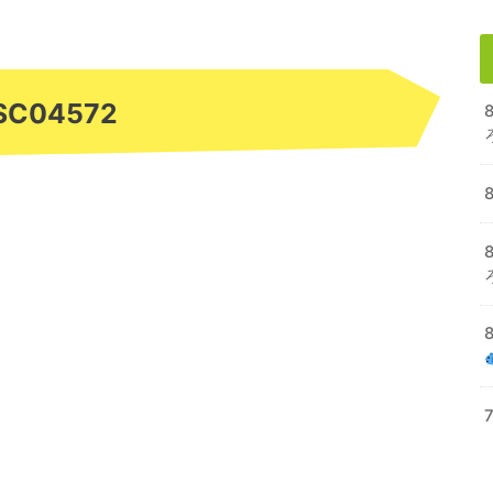
SC04572
8
8
7