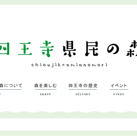
ついて
習研修館
ミュージアム
森を楽しむ
– 広場
– 四王寺の森
四王寺県民の森
ワンヘルスの森