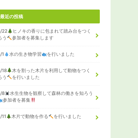
最近の投稿
8/22
ヒノキの香りに包まれて踏み台をつく
ろう
参加者を募集します
/1
水の生き物学習
を行いました
/18
木を割った木片を利用して動物をつく
ろう
を行いました
8/8
水生生物を観察して森林の働きを知ろう
参加者を募集
/11
木片で動物を作る
を行いました