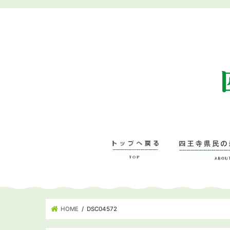
HOME
DSC04572
四王寺県民の森に
– 管理事務所･学
– ワンヘルスの森