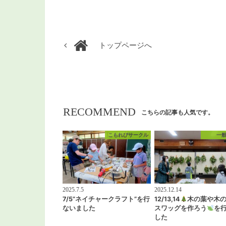
トップページへ
RECOMMEND
こちらの記事も人気です。
こもれびサークル
一
2025.7.5
2025.12.14
7/5”ネイチャークラフト”を行
12/13,14
木の葉や木
ないました
スワッグを作ろう
を
した