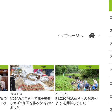
トップページへ
般
一般
一般
2025.1.25
2019.7.20
の実で
1/25”カズラきりで森を整備
R1.7.20”水の生きものを調べ
行いま
しカズラ細工を作ろう”を行い
よう"を開催しました
ました