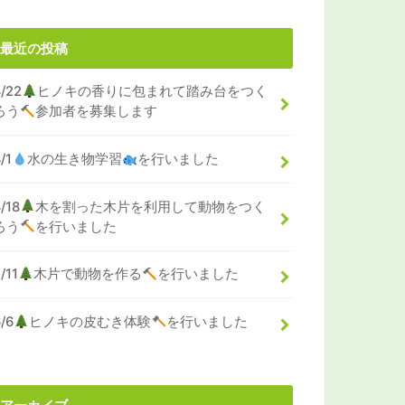
最近の投稿
8/22
ヒノキの香りに包まれて踏み台をつく
ろう
参加者を募集します
/1
水の生き物学習
を行いました
/18
木を割った木片を利用して動物をつく
ろう
を行いました
/11
木片で動物を作る
を行いました
6/6
ヒノキの皮むき体験
を行いました