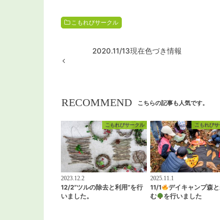
こもれびサークル
2020.11/13現在色づき情報
RECOMMEND
こちらの記事も人気です。
こもれびサークル
こもれびサ
2023.12.2
2025.11.1
12/2”ツルの除去と利用”を行
11/1
デイキャンプ森と
いました。
む
を行いました