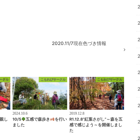
2020.11/7現在色づき情報
ークル
こもれびサークル
こもれびサークル
2024.10.6
2019.12.8
親し
10/5
五感で森歩き
を行い
R1.12.8”紅葉さがし”～森を五
ました
感で感じよう～を開催しまし
た