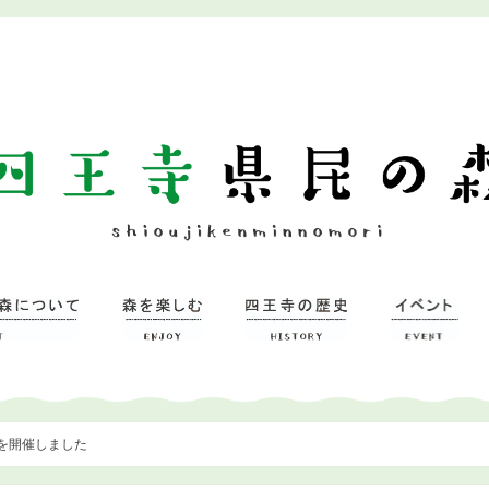
を開催しました
ついて
習研修館
ミュージアム
森を楽しむ
– 広場
– 四王寺の森
四王寺県民の森
ワンヘルスの森