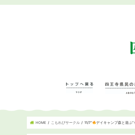
HOME
こもれびサークル
11/7”
デイキャンプ森と遊ぶ”
四王寺県民の森に
– 管理事務所･学
– ワンヘルスの森